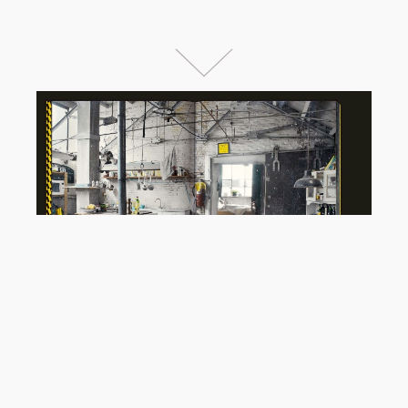
Jubileumboek van de
Gelderlandfabriek; vroeger een
oude meubelfabriek, nu een